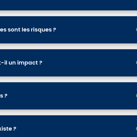
es sont les risques ?
-il un impact ?
s ?
iste ?