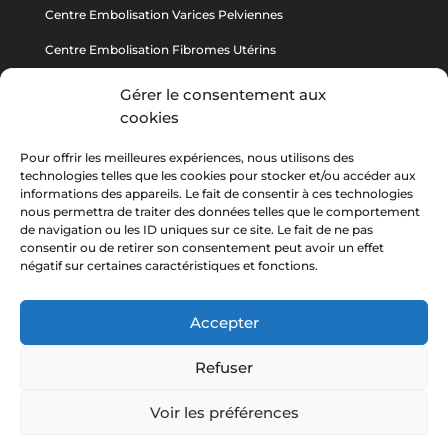
Centre Embolisation Varices Pelviennes
Centre Embolisation Fibromes Utérins
Centre Embolisation varicocèle
Gérer le consentement aux
cookies
Pour offrir les meilleures expériences, nous utilisons des
technologies telles que les cookies pour stocker et/ou accéder aux
À Propos De Nous
informations des appareils. Le fait de consentir à ces technologies
nous permettra de traiter des données telles que le comportement
Nos Radiologues Interventionnels
de navigation ou les ID uniques sur ce site. Le fait de ne pas
consentir ou de retirer son consentement peut avoir un effet
Nos Centres
négatif sur certaines caractéristiques et fonctions.
Contactez-Nous
Accepter
Refuser
Voir les préférences