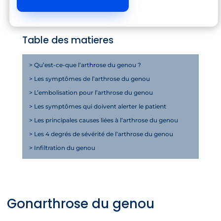
Table des matieres
>
Qu’est-ce-que l’art
hr
ose du genou ?
>
Les symptômes de l’arthrose du genou
>
L’embolisation pour l’arthrose du genou
> Les symptômes qui doivent alerter le patient
> Les principales causes liées à l’arthrose du genou
> Les 4 degrés de sévérité de l’arthrose du genou
> Infiltration du genou
Gonarthrose du genou